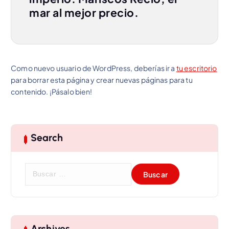
mar al mejor precio.
Como nuevo usuario de WordPress, deberías ir a
tu escritorio
para borrar esta página y crear nuevas páginas para tu
contenido. ¡Pásalo bien!
Search
B
u
s
c
a
r
Archives