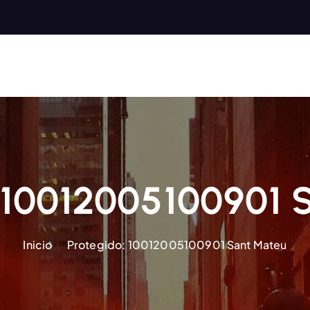
: 10012005100901 
Inicio
Protegido: 10012005100901 Sant Mateu