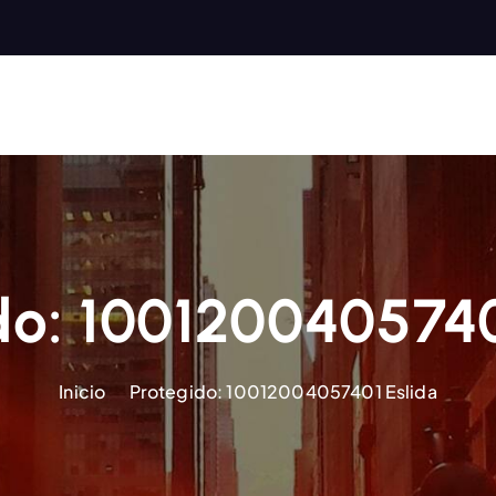
do: 1001200405740
Inicio
Protegido: 10012004057401 Eslida